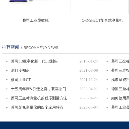
蔡司工业显微镜
O-INSPECT复合式测量机
推荐新闻
/ RECOMMEND NEWS
蔡司3D数字化新一代3D测头
2018-01-24
蔡司三坐
COMET®LƎD
测针冷知识
2021-09-09
蔡司三维扫描
蔡司工业CT
2021-12-24
浅谈融资
十五周年庆&乔迁之喜，双喜临门
2022-04-21
德国三坐
蔡司三坐标测量机的程序测量方法
2023-04-27
如何使用
蔡司影像测量仪的四个应用特点
2023-05-04
蔡司工业