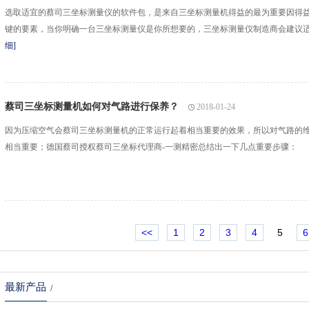
选取适宜的蔡司三坐标测量仪的软件包，是来自三坐标测量机得益的最为重要因得
键的要素，当你明确一台三坐标测量仪是你所想要的，三坐标测量仪制造商会建议
细]
蔡司三坐标测量机如何对气路进行保养？
2018-01-24
因为压缩空气会蔡司三坐标测量机的正常运行起着相当重要的效果，所以对气路的
相当重要；德国蔡司授权蔡司三坐标代理商-一测精密总结出一下几点重要步骤：
<<
1
2
3
4
5
6
最新产品
/