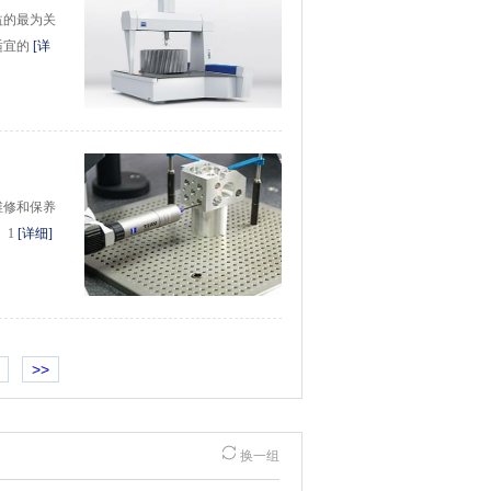
益的最为关
适宜的
[详
维修和保养
 1
[详细]
>>
换一组