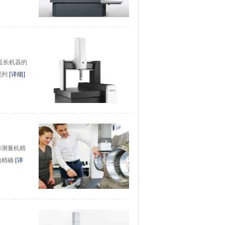
延长机器的
现列
[详细]
标测量机精
的精确
[详