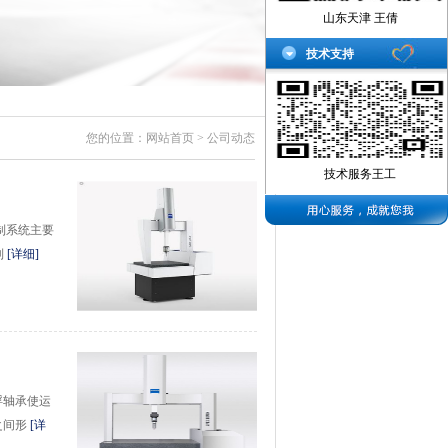
山东天津 王倩
技术支持
您的位置：
网站首页
> 公司动态
技术服务王工
制系统主要
制
[详细]
浮轴承使运
之间形
[详