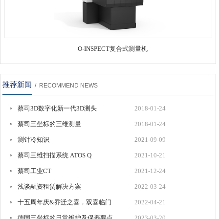
O-INSPECT复合式测量机
推荐新闻
/ RECOMMEND NEWS
蔡司3D数字化新一代3D测头
2018-01-24
COMET®LƎD
蔡司三坐标的三维测量
2018-01-24
测针冷知识
2021-09-09
蔡司三维扫描系统 ATOS Q
2021-10-21
蔡司工业CT
2021-12-24
浅谈融资租赁解决方案
2022-03-24
十五周年庆&乔迁之喜，双喜临门
2022-04-21
德国三坐标的日常维护及保养要点
2023-03-20